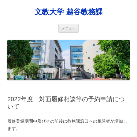
コ
ン
文教大学 越谷教務課
テ
ン
ツ
へ
ス
メニュー
キ
ッ
プ
2022年度 対面履修相談等の予約申請につ
いて
履修登録期間中及びその前後は教務課窓口への相談者が増加し
ます。