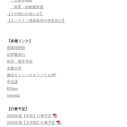
・介護等体験
・保育・幼稚園実習
【その他のお知らせ】
【オンライン授業案内※学生向け】
【各種リンク】
授業時間割
証明書発行
休学・退学手続
文教大学
越谷キャンパスオリジナルHP
学生課
B!Navi
manaba
【行事予定】
2026年度【学部】行事予定
2026年度【大学院】行事予定