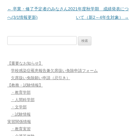
投
←
卒業・修了予定者のみなさん
2021年度秋学期 成績発表につ
稿
へ(3/1情報更新)
いて（新2～4年生対象）
→
ナ
ビ
検
ゲ
索:
ー
シ
【重要なお知らせ】
ョ
学校感染症罹患報告兼欠席扱い免除申請フォーム
ン
欠席扱い免除願い申請（忌引き）
【教務・試験情報】
・教育学部
・人間科学部
・文学部
・試験情報
実習関係情報
・教育実習