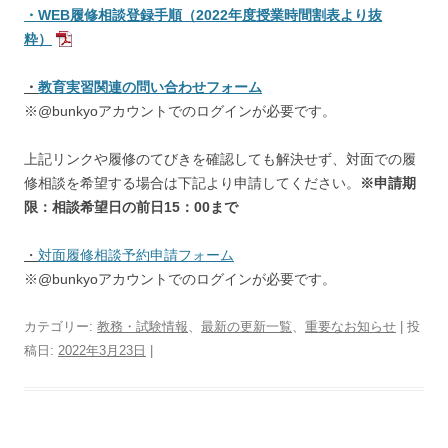
・WEB履修相談登録手順（2022年度授業時間割表より抜
粋）
・
教
育実習関連の問い合わせフォーム
※@bunkyoアカウントでのログインが必要です。
上記リンクや履修のてびきを確認しても解決せず、対面での履
修相談を希望する場合は下記より申請してください。
※申請期
限：相談希望日の前日15：00まで
・
対面履修相談予約申請フォーム
※@bunkyoアカウントでのログインが必要です。
カテゴリー:
教務・試験情報
、
最新の更新一覧
、
重要なお知らせ
| 投
稿日:
2022年3月23日
|