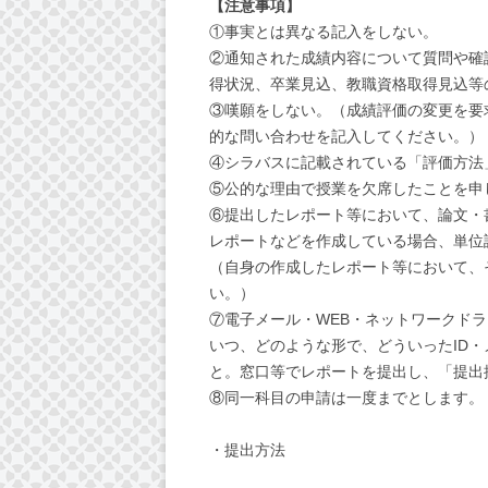
【注意事項】
①事実とは異なる記入をしない。
②通知された成績内容について質問や確
得状況、卒業見込、教職資格取得見込等
③嘆願をしない。（成績評価の変更を要
的な問い合わせを記入してください。）
④シラバスに記載されている「評価方法
⑤公的な理由で授業を欠席したことを申
⑥提出したレポート等において、論文・
レポートなどを作成している場合、単位
（自身の作成したレポート等において、
い。）
⑦電子メール・WEB・ネットワークド
いつ、どのような形で、どういったID
と。窓口等でレポートを提出し、「提出
⑧同一科目の申請は一度までとします。
・提出方法