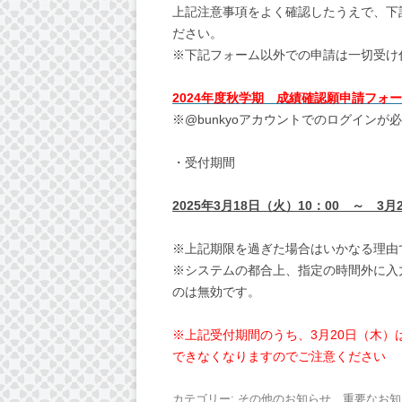
上記注意事項をよく確認したうえで、下記
ださい。
※下記フォーム以外での申請は一切受け
2024
年度秋学期 成績確認願申請フォー
※@bunkyoアカウントでのログインが
・受付期間
2025
年
3
月
18
日（火）
10
：
00
～
3
月
※上記期限を過ぎた場合はいかなる理由
※システムの都合上、指定の時間外に入
のは無効です。
※上記受付期間のうち、3月20日（木）は
できなくなりますのでご注意ください
カテゴリー:
その他のお知らせ
、
重要なお知