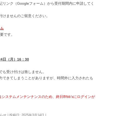
リンク（Googleフォーム）から受付期間内に申請してく
付けませんのご留意ください。
ム
必要です。
24
日（月）
16
：
30
でも受け付けは致しません。
力できてしまうことがありますが、時間外に入力されたも
システムメンテンナンスのため、終日B!bb’sにログインが
らせ
| 投稿日:
2025年3月14日
|