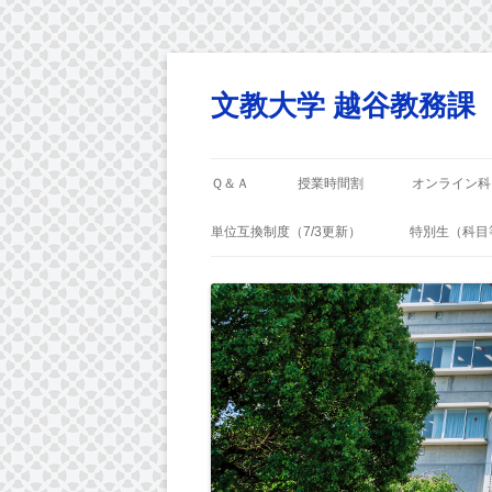
コ
ン
テ
文教大学 越谷教務課
ン
ツ
へ
ス
キ
ッ
Ｑ＆Ａ
授業時間割
オンライン科
プ
単位互換制度（7/3更新）
特別生（科目