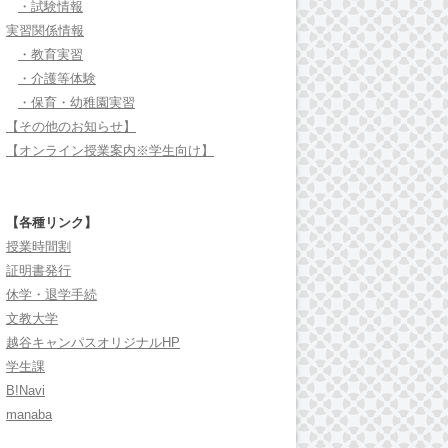
・試験情報
実習関係情報
・教育実習
・介護等体験
・保育・幼稚園実習
【その他のお知らせ】
【オンライン授業案内※学生向け】
【各種リンク】
授業時間割
証明書発行
休学・退学手続
文教大学
越谷キャンパスオリジナルHP
学生課
B!Navi
manaba