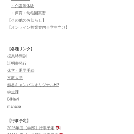
・介護等体験
・保育・幼稚園実習
【その他のお知らせ】
【オンライン授業案内※学生向け】
【各種リンク】
授業時間割
証明書発行
休学・退学手続
文教大学
越谷キャンパスオリジナルHP
学生課
B!Navi
manaba
【行事予定】
2026年度【学部】行事予定