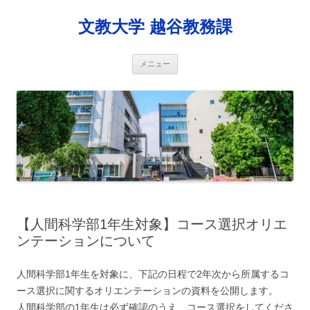
コ
ン
文教大学 越谷教務課
テ
ン
ツ
へ
ス
メニュー
キ
ッ
プ
【人間科学部1年生対象】コース選択オリエ
ンテーションについて
人間科学部1年生を対象に、下記の日程で2年次から所属するコ
ース選択に関するオリエンテーションの資料を公開します。
人間科学部の1年生は必ず確認のうえ、コース選択をしてくださ