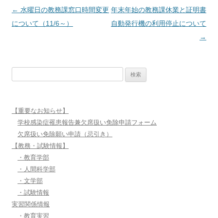
投
←
水曜日の教務課窓口時間変更
年末年始の教務課休業と証明書
稿
について（11/6～）
自動発行機の利用停止について
ナ
→
ビ
ゲ
検
ー
索:
シ
ョ
【重要なお知らせ】
ン
学校感染症罹患報告兼欠席扱い免除申請フォーム
欠席扱い免除願い申請（忌引き）
【教務・試験情報】
・教育学部
・人間科学部
・文学部
・試験情報
実習関係情報
・教育実習