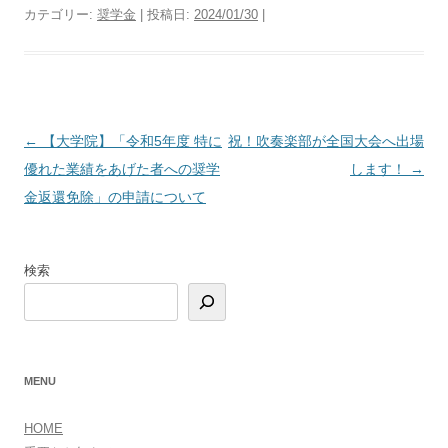
カテゴリー:
奨学金
| 投稿日:
2024/01/30
|
投
←
【大学院】「令和5年度 特に
祝！吹奏楽部が全国大会へ出場
稿
優れた業績をあげた者への奨学
します！
→
ナ
金返還免除」の申請について
ビ
ゲ
検索
ー
シ
ョ
ン
MENU
HOME