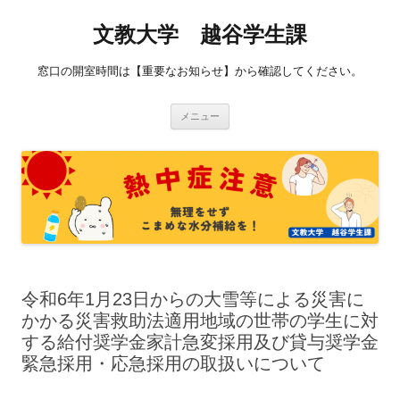
コ
ン
文教大学 越谷学生課
テ
ン
ツ
へ
窓口の開室時間は【重要なお知らせ】から確認してください。
ス
キ
ッ
プ
メニュー
令和6年1月23日からの大雪等による災害に
かかる災害救助法適用地域の世帯の学生に対
する給付奨学金家計急変採用及び貸与奨学金
緊急採用・応急採用の取扱いについて