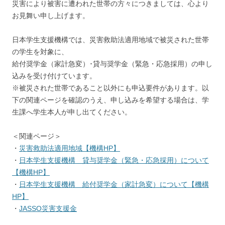
災害により被害に遭われた世帯の方々につきましては、心より
お見舞い申し上げます。
日本学生支援機構では、災害救助法適用地域で被災された世帯
の学生を対象に、
給付奨学金（家計急変）･貸与奨学金（緊急・応急採用）の申し
込みを受け付けています。
※被災された世帯であること以外にも申込要件があります。以
下の関連ページを確認のうえ、申し込みを希望する場合は、学
生課へ学生本人が申し出てください。
＜関連ページ＞
・
災害救助法適用地域【機構HP】
・
日本学生支援機構 貸与奨学金（緊急・応急採用）について
【機構HP】
・
日本学生支援機構 給付奨学金（家計急変）について【機構
HP】
・
JASSO災害支援金