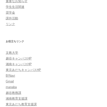
重要なお知らせ
学生生活関連
奨学金
課外活動
リンク
お役立ちリンク
文教大学
越谷キャンパスHP
湘南キャンパスHP
東京あだちキャンパスHP
B!Navi
Gmail
manaba
越谷教務課
湘南教育支援課
東京あだち教育支援課