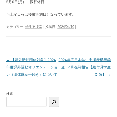
5月6日(月) 振替休日
※上記日程は授業実施日となっています。
カテゴリー:
学生支援室
| 投稿日:
2024/04/10
|
投
←
【課外活動団体対象】2024
2024年度日本学生支援機構奨学
稿
年度課外活動オリエンテーショ
金 4月在籍報告【給付奨学生
ナ
ン（団体継続手続き）について
対象】
→
ビ
ゲ
検索
ー
シ
ョ