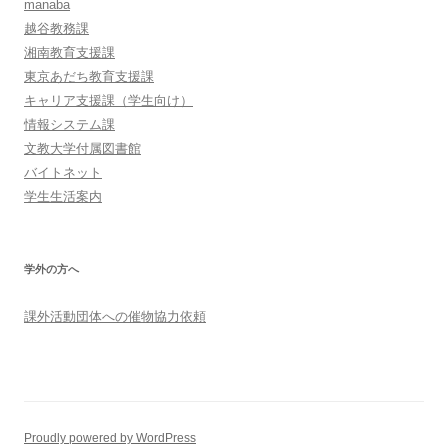
manaba
越谷教務課
湘南教育支援課
東京あだち教育支援課
キャリア支援課（学生向け）
情報システム課
文教大学付属図書館
バイトネット
学生生活案内
学外の方へ
課外活動団体への催物協力依頼
Proudly powered by WordPress