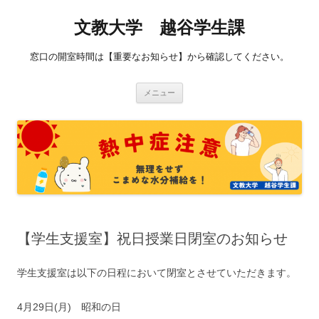
コ
ン
文教大学 越谷学生課
テ
ン
ツ
へ
窓口の開室時間は【重要なお知らせ】から確認してください。
ス
キ
ッ
プ
メニュー
【学生支援室】祝日授業日閉室のお知らせ
学生支援室は以下の日程において閉室とさせていただきます。
4月29日(月) 昭和の日