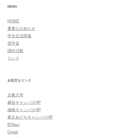
ン
MENU
HOME
重要なお知らせ
学生生活関連
奨学金
課外活動
リンク
お役立ちリンク
文教大学
越谷キャンパスHP
湘南キャンパスHP
東京あだちキャンパスHP
B!Navi
Gmail