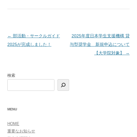
投
←
部活動・サークルガイド
2025年度日本学生支援機構 貸
稿
2025が完成しました！
与型奨学金 新規申込について
ナ
【大学院対象】
→
ビ
ゲ
検索
ー
シ
ョ
ン
MENU
HOME
重要なお知らせ