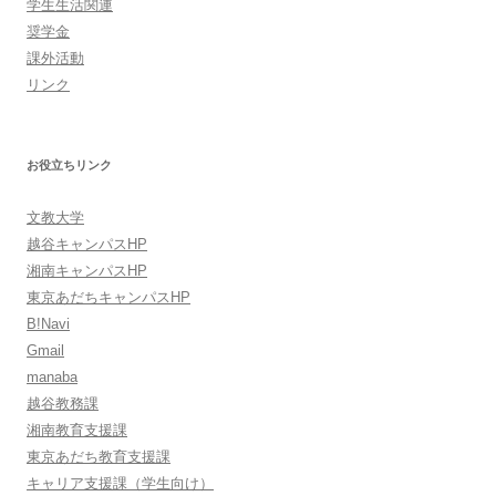
学生生活関連
奨学金
課外活動
リンク
お役立ちリンク
文教大学
越谷キャンパスHP
湘南キャンパスHP
東京あだちキャンパスHP
B!Navi
Gmail
manaba
越谷教務課
湘南教育支援課
東京あだち教育支援課
キャリア支援課（学生向け）