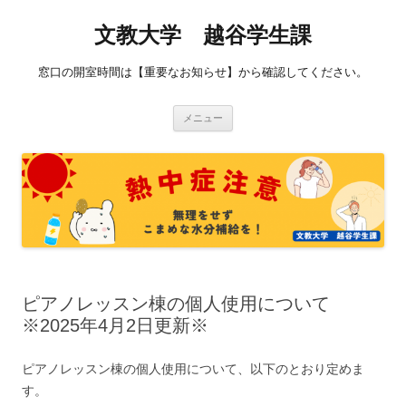
コ
ン
文教大学 越谷学生課
テ
ン
ツ
へ
窓口の開室時間は【重要なお知らせ】から確認してください。
ス
キ
ッ
プ
メニュー
ピアノレッスン棟の個人使用について
※2025年4月2日更新※
ピアノレッスン棟の個人使用について、以下のとおり定めま
す。