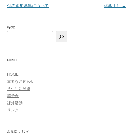
ナ
付の追加募集について
奨学生）
→
ビ
ゲ
検索
ー
シ
ョ
ン
MENU
HOME
重要なお知らせ
学生生活関連
奨学金
課外活動
リンク
お役立ちリンク