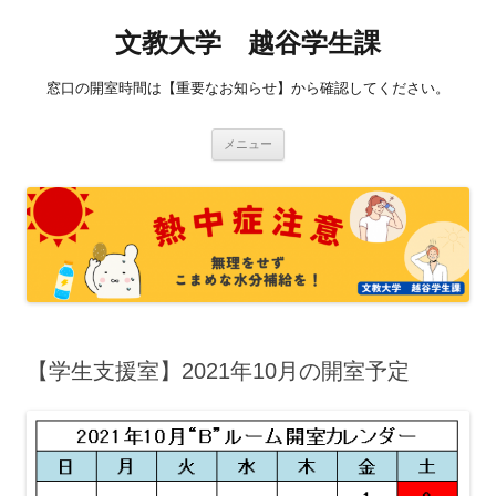
コ
ン
文教大学 越谷学生課
テ
ン
ツ
へ
窓口の開室時間は【重要なお知らせ】から確認してください。
ス
キ
ッ
プ
メニュー
【学生支援室】2021年10月の開室予定