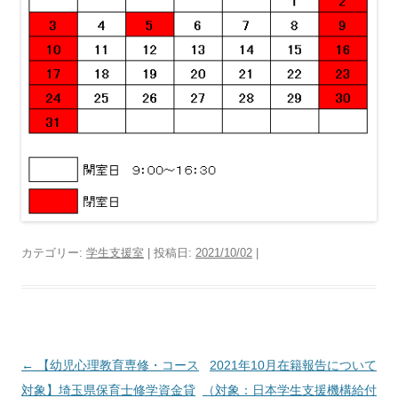
カテゴリー:
学生支援室
| 投稿日:
2021/10/02
|
投
←
【幼児心理教育専修・コース
2021年10月在籍報告について
稿
対象】埼玉県保育士修学資金貸
（対象：日本学生支援機構給付