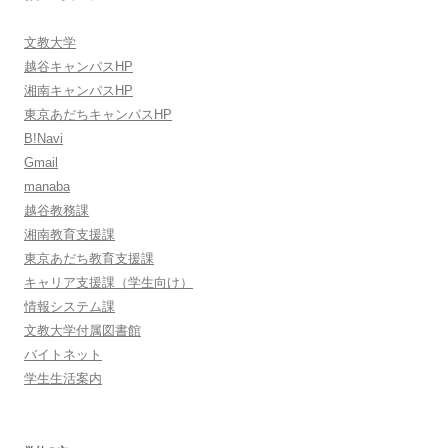
文教大学
越谷キャンパスHP
湘南キャンパスHP
東京あだちキャンパスHP
B!Navi
Gmail
manaba
越谷教務課
湘南教育支援課
東京あだち教育支援課
キャリア支援課（学生向け）
情報システム課
文教大学付属図書館
バイトネット
学生生活案内