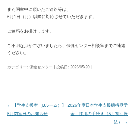
また閉室中に頂いたご連絡等は、
6月1日（月）以降に対応させていただきます。
ご迷惑をお掛けします。
ご不明な点がございましたら、保健センター相談室までご連絡
ください。
カテゴリー:
保健センター
| 投稿日:
2026/05/20
|
投
←
【学生支援室（Bルーム）】
2026年度日本学生支援機構奨学
稿
5月閉室日のお知らせ
金 採用の手続き（5月初回振
ナ
込）
→
ビ