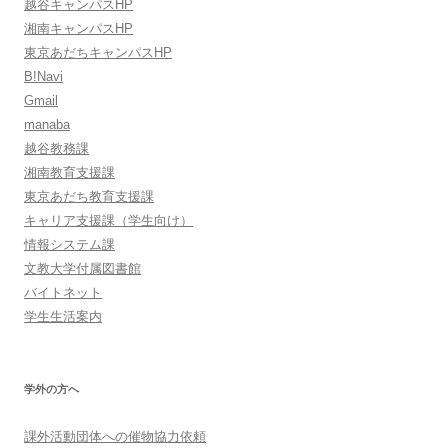
越谷キャンパスHP
湘南キャンパスHP
東京あだちキャンパスHP
B!Navi
Gmail
manaba
越谷教務課
湘南教育支援課
東京あだち教育支援課
キャリア支援課（学生向け）
情報システム課
文教大学付属図書館
バイトネット
学生生活案内
学外の方へ
課外活動団体への催物協力依頼