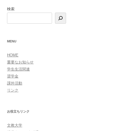
ゲ
検索
ー
シ
ョ
ン
MENU
HOME
重要なお知らせ
学生生活関連
奨学金
課外活動
リンク
お役立ちリンク
文教大学