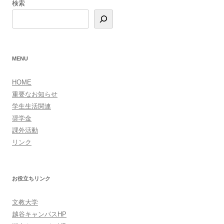
検索
ー
シ
ョ
ン
MENU
HOME
重要なお知らせ
学生生活関連
奨学金
課外活動
リンク
お役立ちリンク
文教大学
越谷キャンパスHP