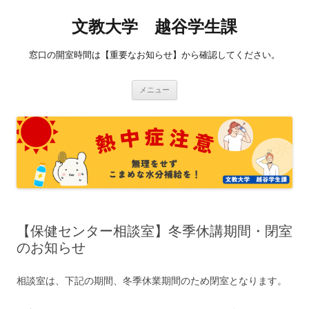
コ
ン
文教大学 越谷学生課
テ
ン
ツ
へ
窓口の開室時間は【重要なお知らせ】から確認してください。
ス
キ
ッ
プ
メニュー
【保健センター相談室】冬季休講期間・閉室
のお知らせ
相談室は、下記の期間、冬季休業期間のため閉室となります。