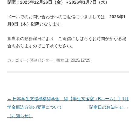
閉室：2025年12月26日（金）～2026年1月7日（水）
メールでのお問い合わせへのご返信につきましては、
2026年1
月8日（木）以降
となります。
担当者の勤務曜日により、ご返信にしばらくお時間がかかる場
合もありますのでご了承ください。
カテゴリー:
保健センター
| 投稿日:
2025/12/25
|
投
←
日本学生支援機構奨学金 奨
【学生支援室（Bルーム）】1月
稿
学金振込方法の変更について
閉室日のお知らせ
→
ナ
（お知らせ）
ビ
ゲ