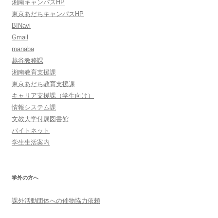
湘南キャンパスHP
東京あだちキャンパスHP
B!Navi
Gmail
manaba
越谷教務課
湘南教育支援課
東京あだち教育支援課
キャリア支援課（学生向け）
情報システム課
文教大学付属図書館
バイトネット
学生生活案内
学外の方へ
課外活動団体への催物協力依頼