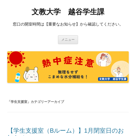
コ
ン
文教大学 越谷学生課
テ
ン
ツ
へ
窓口の開室時間は【重要なお知らせ】から確認してください。
ス
キ
ッ
プ
メニュー
「
学生支援室
」カテゴリーアーカイブ
【学生支援室（Bルーム）】1月閉室日のお