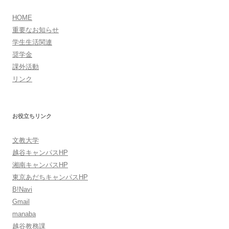
ョ
HOME
ン
重要なお知らせ
学生生活関連
奨学金
課外活動
リンク
お役立ちリンク
文教大学
越谷キャンパスHP
湘南キャンパスHP
東京あだちキャンパスHP
B!Navi
Gmail
manaba
越谷教務課